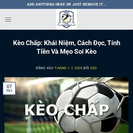
Bỏ
ADD ANYTHING HERE OR JUST REMOVE IT...
qua
nội
dung
Kèo Chấp: Khái Niệm, Cách Đọc, Tính
Tiền Và Mẹo Soi Kèo
ĐĂNG VÀO
THÁNG 1 7, 2026
BỞI
SEO
07
Th1