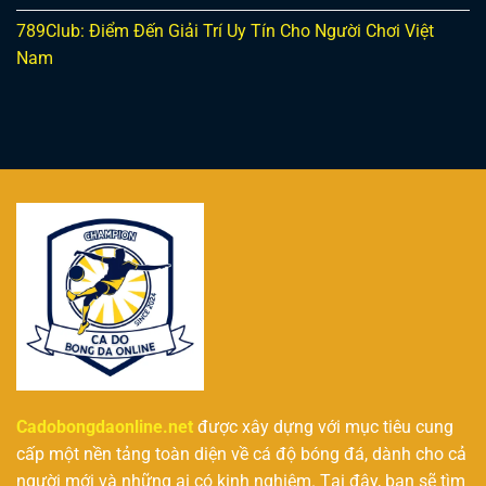
789Club: Điểm Đến Giải Trí Uy Tín Cho Người Chơi Việt
Nam
Cadobongdaonline.net
được xây dựng với mục tiêu cung
cấp một nền tảng toàn diện về cá độ bóng đá, dành cho cả
người mới và những ai có kinh nghiệm. Tại đây, bạn sẽ tìm