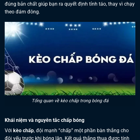
đúng bản chất giúp bạn ra quyết định tỉnh táo, thay vì chạy
theo đám đông.
Tổng quan về kèo chấp trong bóng đá
Khái niệm và nguyên tắc chấp bóng
Với
kèo chấp
, đội mạnh “chấp” một phần bàn thắng cho
đội yếu trước khi bóng lăn. Kết quả thắng thua được tính