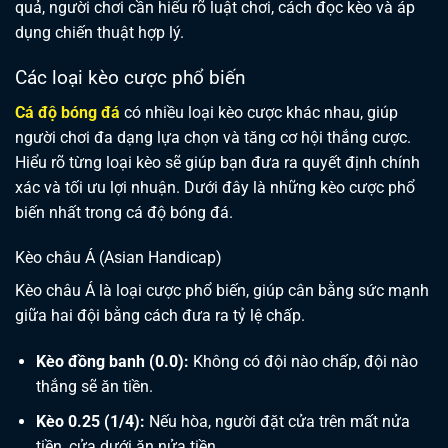
quả, người chơi cần hiểu rõ luật chơi, cách đọc kèo và áp
dụng chiến thuật hợp lý.
Các loại kèo cược phổ biến
Cá độ bóng đá
có nhiều loại kèo cược khác nhau, giúp
người chơi đa dạng lựa chọn và tăng cơ hội thắng cược.
Hiểu rõ từng loại kèo sẽ giúp bạn đưa ra quyết định chính
xác và tối ưu lợi nhuận. Dưới đây là những kèo cược phổ
biến nhất trong cá độ bóng đá.
Kèo châu Á (Asian Handicap)
Kèo châu Á là loại cược phổ biến, giúp cân bằng sức mạnh
giữa hai đội bằng cách đưa ra tỷ lệ chấp.
Kèo đồng banh (0.0):
Không có đội nào chấp, đội nào
thắng sẽ ăn tiền.
Kèo 0.25 (1/4):
Nếu hòa, người đặt cửa trên mất nửa
tiền, cửa dưới ăn nửa tiền.