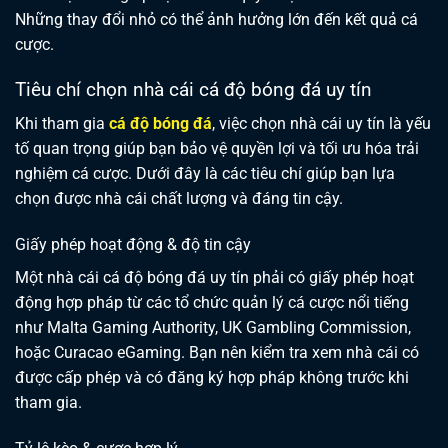
Những thay đổi nhỏ có thể ảnh hưởng lớn đến kết quả cá
cược.
Tiêu chí chọn nhà cái cá độ bóng đá uy tín
Khi tham gia
cá độ bóng đá
, việc chọn nhà cái uy tín là yếu
tố quan trọng giúp bạn bảo vệ quyền lợi và tối ưu hóa trải
nghiệm cá cược. Dưới đây là các tiêu chí giúp bạn lựa
chọn được nhà cái chất lượng và đáng tin cậy.
Giấy phép hoạt động & độ tin cậy
Một nhà cái cá độ bóng đá uy tín phải có giấy phép hoạt
động hợp pháp từ các tổ chức quản lý cá cược nổi tiếng
như Malta Gaming Authority, UK Gambling Commission,
hoặc Curacao eGaming. Bạn nên kiểm tra xem nhà cái có
được cấp phép và có đăng ký hợp pháp không trước khi
tham gia.