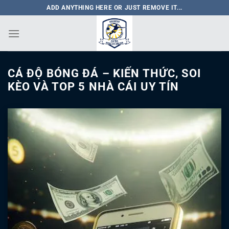
Bỏ
ADD ANYTHING HERE OR JUST REMOVE IT...
qua
nội
dung
CÁ ĐỘ BÓNG ĐÁ – KIẾN THỨC, SOI
KÈO VÀ TOP 5 NHÀ CÁI UY TÍN