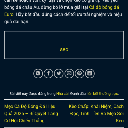
cần kế hoạch vốn, kỷ luật và chọn kèo có giá trị. Nếu yêu
bóng đá châu Âu, đừng bỏ lỡ mùa giải tại
Cá độ bóng đá
Euro
. Hãy bắt đầu đúng cách để tối ưu trải nghiệm và hiệu
quả dài hạn.
seo
Bài viết này được đăng trong
Nhà cái
. Đánh dấu
liên kết thường trực
.
Mẹo Cá Độ Bóng Đá Hiệu
Kèo Chấp: Khái Niệm, Cách
Quả 2025 – Bí Quyết Tăng
Đọc, Tính Tiền Và Mẹo Soi
Cơ Hội Chiến Thắng
Kèo