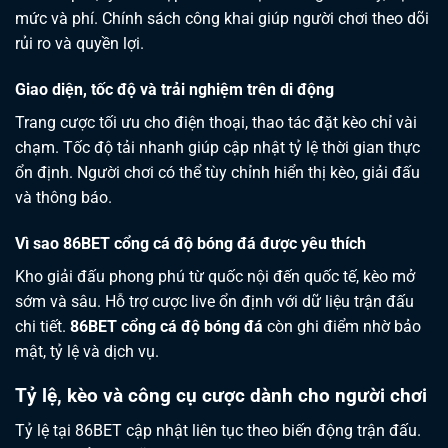
mức và phí. Chính sách công khai giúp người chơi theo dõi
rủi ro và quyền lợi.
Giao diện, tốc độ và trải nghiệm trên di động
Trang cược tối ưu cho điện thoại, thao tác đặt kèo chỉ vài
chạm. Tốc độ tải nhanh giúp cập nhật tỷ lệ thời gian thực
ổn định. Người chơi có thể tùy chỉnh hiển thị kèo, giải đấu
và thông báo.
Vì sao 86BET cổng cá độ bóng đá được yêu thích
Kho giải đấu phong phú từ quốc nội đến quốc tế, kèo mở
sớm và sâu. Hỗ trợ cược live ổn định với dữ liệu trận đấu
chi tiết.
86BET cổng cá độ bóng đá
còn ghi điểm nhờ bảo
mật, tỷ lệ và dịch vụ.
Tỷ lệ, kèo và công cụ cược dành cho người chơi
Tỷ lệ tại 86BET cập nhật liên tục theo biến động trận đấu.