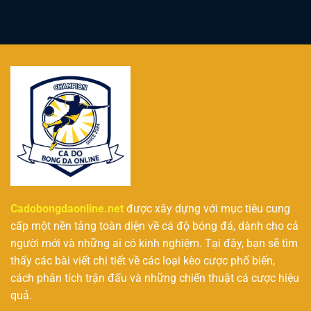
Cadobongdaonline.net
được xây dựng với mục tiêu cung
cấp một nền tảng toàn diện về cá độ bóng đá, dành cho cả
người mới và những ai có kinh nghiệm. Tại đây, bạn sẽ tìm
thấy các bài viết chi tiết về các loại kèo cược phổ biến,
cách phân tích trận đấu và những chiến thuật cá cược hiệu
quả.