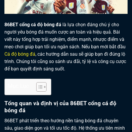
86BET cổng cá độ bóng đá
là lựa chọn đáng chú ý cho
người yêu bóng đá muốn cược an toàn và hiệu quả. Bài
viết này tổng hợp trải nghiệm, điểm mạnh, nhược điểm và
mẹo chơi giúp bạn tối ưu ngân sách. Nếu bạn mới bắt đầu
Cá độ bóng đá
, các hướng dẫn sau sẽ giúp bạn đi đúng lộ
trình. Chúng tôi cũng so sánh ưu đãi, tỷ lệ và công cụ cược
để bạn quyết định sáng suốt.
Mục Lục
Tổng quan và định vị của 86BET cổng cá độ
bóng đá
86BET phát triển theo hướng nền tảng bóng đá chuyên
sâu, giao diện gọn và tối ưu tốc độ. Hệ thống ưu tiên minh