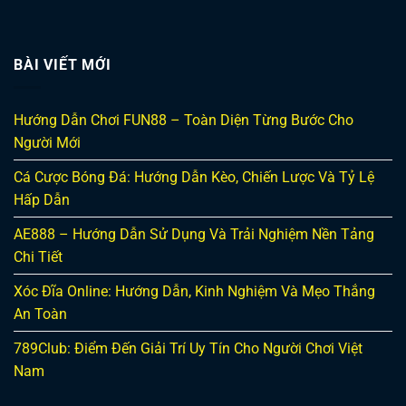
BÀI VIẾT MỚI
Hướng Dẫn Chơi FUN88 – Toàn Diện Từng Bước Cho
Người Mới
Cá Cược Bóng Đá: Hướng Dẫn Kèo, Chiến Lược Và Tỷ Lệ
Hấp Dẫn
AE888 – Hướng Dẫn Sử Dụng Và Trải Nghiệm Nền Tảng
Chi Tiết
Xóc Đĩa Online: Hướng Dẫn, Kinh Nghiệm Và Mẹo Thắng
An Toàn
789Club: Điểm Đến Giải Trí Uy Tín Cho Người Chơi Việt
Nam