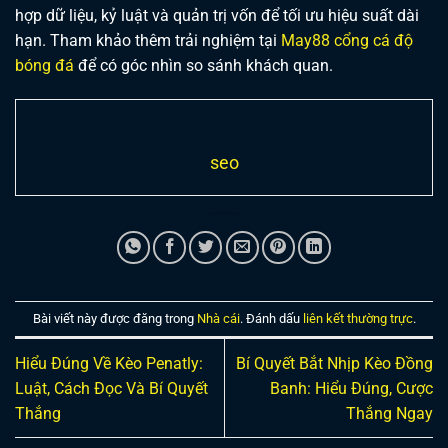
hợp dữ liệu, kỷ luật và quản trị vốn để tối ưu hiệu suất dài
hạn. Tham khảo thêm trải nghiệm tại
May88 cổng cá độ
bóng đá
để có góc nhìn so sánh khách quan.
seo
Bài viết này được đăng trong
Nhà cái
. Đánh dấu
liên kết thường trực
.
Hiểu Đúng Về Kèo Penatly:
Bí Quyết Bắt Nhịp Kèo Đồng
Luật, Cách Đọc Và Bí Quyết
Banh: Hiểu Đúng, Cược
Thắng
Thắng Ngay