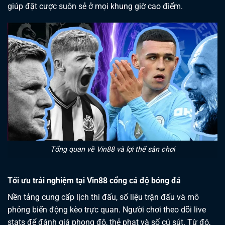
giúp đặt cược suôn sẻ ở mọi khung giờ cao điểm.
Tổng quan về Vin88 và lợi thế sân chơi
Tối ưu trải nghiệm tại Vin88 cổng cá độ bóng đá
Nền tảng cung cấp lịch thi đấu, số liệu trận đấu và mô
phỏng biến động kèo trực quan. Người chơi theo dõi live
stats để đánh giá phong độ, thẻ phạt và số cú sút. Từ đó,