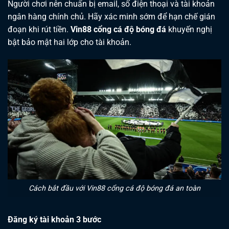
Người chơi nên chuẩn bị email, số điện thoại và tài khoản
ngân hàng chính chủ. Hãy xác minh sớm để hạn chế gián
đoạn khi rút tiền.
Vin88 cổng cá độ bóng đá
khuyến nghị
bật bảo mật hai lớp cho tài khoản.
Cách bắt đầu với Vin88 cổng cá độ bóng đá an toàn
Đăng ký tài khoản 3 bước