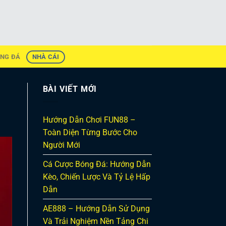
ÓNG ĐÁ
NHÀ CÁI
BÀI VIẾT MỚI
Hướng Dẫn Chơi FUN88 –
Toàn Diện Từng Bước Cho
Người Mới
Cá Cược Bóng Đá: Hướng Dẫn
Kèo, Chiến Lược Và Tỷ Lệ Hấp
Dẫn
AE888 – Hướng Dẫn Sử Dụng
Và Trải Nghiệm Nền Tảng Chi