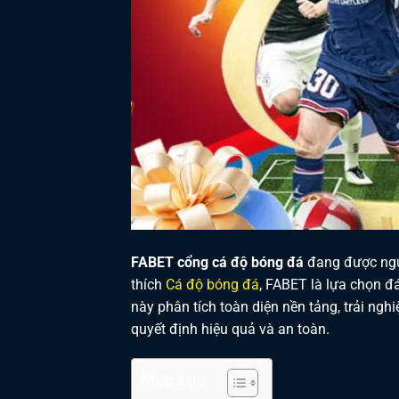
FABET cổng cá độ bóng đá
đang được ngườ
thích
Cá độ bóng đá
, FABET là lựa chọn đ
này phân tích toàn diện nền tảng, trải nghi
quyết định hiệu quả và an toàn.
Mục Lục