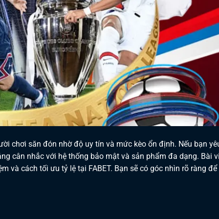
i chơi săn đón nhờ độ uy tín và mức kèo ổn định. Nếu bạn yê
áng cân nhắc với hệ thống bảo mật và sản phẩm đa dạng. Bài v
ệm và cách tối ưu tỷ lệ tại FABET. Bạn sẽ có góc nhìn rõ ràng để