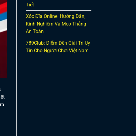
Tiết
Xóc Đĩa Online: Hướng Dẫn,
Kinh Nghiệm Và Mẹo Thắng
An Toàn
789Club: Điểm Đến Giải Trí Uy
Tín Cho Người Chơi Việt Nam
u
iết
 ra