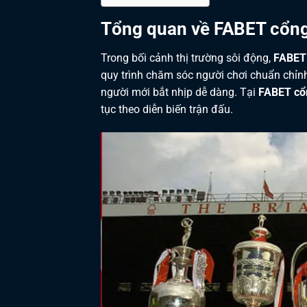
Tổng quan về FABET cổng
Trong bối cảnh thị trường sôi động,
FABET 
quy trình chăm sóc người chơi chuẩn chỉnh
người mới bắt nhịp dễ dàng. Tại
FABET cổ
tục theo diễn biến trận đấu.