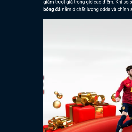
giảm trượt giá trong giờ cao điểm. Khi so
bóng đá
nằm ở chất lượng odds và chính sá