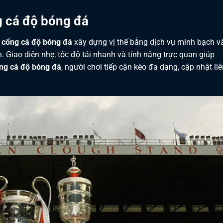
 cá độ bóng đá
cổng cá độ bóng đá
xây dựng vị thế bằng dịch vụ minh bạch v
. Giao diện nhẹ, tốc độ tải nhanh và tính năng trực quan giúp
ng cá độ bóng đá
, người chơi tiếp cận kèo đa dạng, cập nhật li