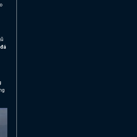
ao
gũ
 đá
g
ụng