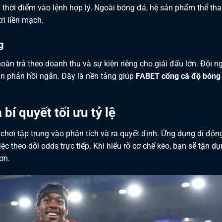
n thời điểm vào lệnh hợp lý. Ngoài bóng đá, hệ sản phẩm thể th
trí liền mạch.
g
n trả theo doanh thu và sự kiện riêng cho giải đấu lớn. Đội n
ian phản hồi ngắn. Đây là nền tảng giúp
FABET cổng cá độ bóng
bí quyết tối ưu tỷ lệ
 chơi tập trung vào phân tích và ra quyết định. Ứng dụng di độn
việc theo dõi odds trực tiếp. Khi hiểu rõ cơ chế kèo, bạn sẽ tận d
ơn.