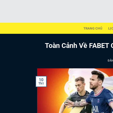
Bỏ
qua
nội
dung
TRANG CHỦ
LỊ
Toàn Cảnh Về FABET C
ĐĂ
10
Th1