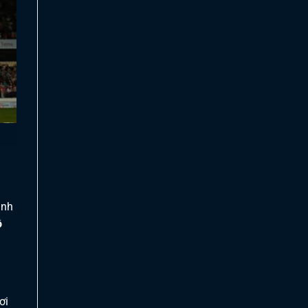
inh
ộ
ơi