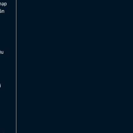
 nạp
uân
ệu
i