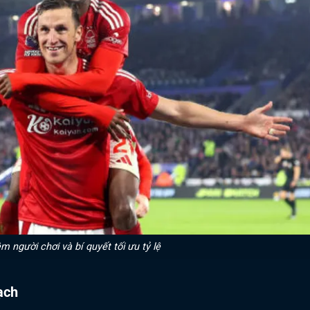
ệm người chơi và bí quyết tối ưu tỷ lệ
ạch