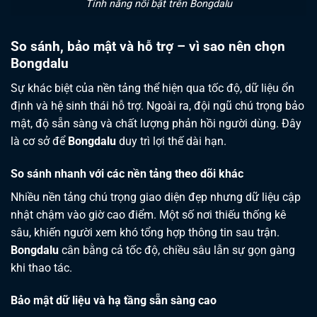
Tính năng nổi bật trên Bongdalu
So sánh, bảo mật và hỗ trợ – vì sao nên chọn
Bongdalu
Sự khác biệt của nền tảng thể hiện qua tốc độ, dữ liệu ổn
định và hệ sinh thái hỗ trợ. Ngoài ra, đội ngũ chú trọng bảo
mật, độ sẵn sàng và chất lượng phản hồi người dùng. Đây
là cơ sở để
Bongdalu
duy trì lợi thế dài hạn.
So sánh nhanh với các nền tảng theo dõi khác
Nhiều nền tảng chú trọng giao diện đẹp nhưng dữ liệu cập
nhật chậm vào giờ cao điểm. Một số nơi thiếu thống kê
sâu, khiến người xem khó tổng hợp thông tin sau trận.
Bongdalu
cân bằng cả tốc độ, chiều sâu lẫn sự gọn gàng
khi thao tác.
Bảo mật dữ liệu và hạ tầng sẵn sàng cao