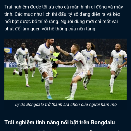
Trải nghiệm được tối ưu cho cả màn hình di động và máy
tính. Các mục như lịch thi đấu, tỷ số đang diễn ra và kèo
nổi bật được bố trí rõ ràng. Người dùng mới chỉ mất vài
phút để làm quen với hệ thống của nền tảng.
Lý do Bongdalu trở thành lựa chọn của người hâm mộ
Trải nghiệm tính năng nổi bật trên Bongdalu