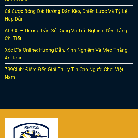
Cá Cược Bóng Đá: Hướng Dẫn Kèo, Chiến Lược Và Tỷ Lệ
Hấp Dẫn
AE888 – Hướng Dẫn Sử Dụng Và Trải Nghiệm Nền Tảng
Chi Tiết
Xóc Đĩa Online: Hướng Dẫn, Kinh Nghiệm Và Mẹo Thắng
An Toàn
789Club: Điểm Đến Giải Trí Uy Tín Cho Người Chơi Việt
Nam