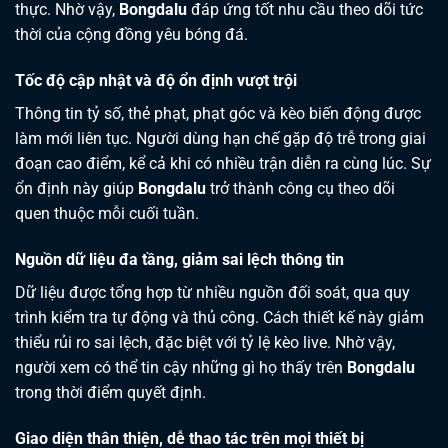
thực. Nhờ vậy,
Bongdalu
đáp ứng tốt nhu cầu theo dõi tức
thời của cộng đồng yêu bóng đá.
Tốc độ cập nhật và độ ổn định vượt trội
Thông tin tỷ số, thẻ phạt, phạt góc và kèo biến động được
làm mới liên tục. Người dùng hạn chế gặp độ trễ trong giai
đoạn cao điểm, kể cả khi có nhiều trận diễn ra cùng lúc. Sự
ổn định này giúp
Bongdalu
trở thành công cụ theo dõi
quen thuộc mỗi cuối tuần.
Nguồn dữ liệu đa tầng, giảm sai lệch thông tin
Dữ liệu được tổng hợp từ nhiều nguồn đối soát, qua quy
trình kiểm tra tự động và thủ công. Cách thiết kế này giảm
thiểu rủi ro sai lệch, đặc biệt với tỷ lệ kèo live. Nhờ vậy,
người xem có thể tin cậy những gì họ thấy trên
Bongdalu
trong thời điểm quyết định.
Giao diện thân thiện, dễ thao tác trên mọi thiết bị