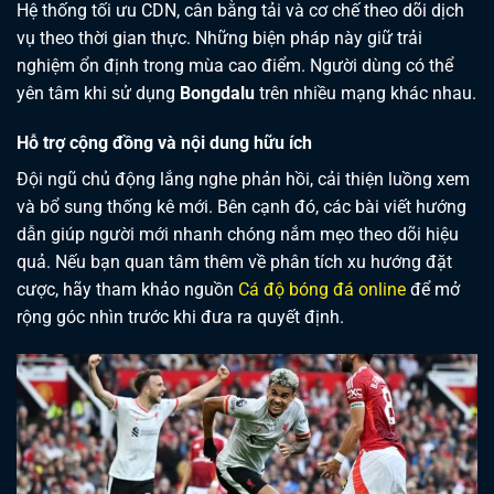
Hệ thống tối ưu CDN, cân bằng tải và cơ chế theo dõi dịch
vụ theo thời gian thực. Những biện pháp này giữ trải
nghiệm ổn định trong mùa cao điểm. Người dùng có thể
yên tâm khi sử dụng
Bongdalu
trên nhiều mạng khác nhau.
Hỗ trợ cộng đồng và nội dung hữu ích
Đội ngũ chủ động lắng nghe phản hồi, cải thiện luồng xem
và bổ sung thống kê mới. Bên cạnh đó, các bài viết hướng
dẫn giúp người mới nhanh chóng nắm mẹo theo dõi hiệu
quả. Nếu bạn quan tâm thêm về phân tích xu hướng đặt
cược, hãy tham khảo nguồn
Cá độ bóng đá online
để mở
rộng góc nhìn trước khi đưa ra quyết định.